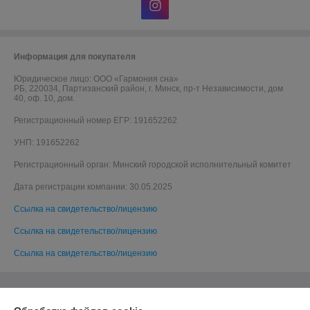
Информация для покупателя
Юридическое лицо:
ООО «Гармония сна»
РБ, 220034, Партизанский район, г. Минск, пр-т Независимости, дом
40, оф. 10, дом.
Регистрационный номер ЕГР: 191652262
УНП: 191652262
Регистрационный орган: Минский городской исполнительный комитет
Дата регистрации компании: 30.05.2025
Ссылка на свидетельство/лицензию
Ссылка на свидетельство/лицензию
Ссылка на свидетельство/лицензию