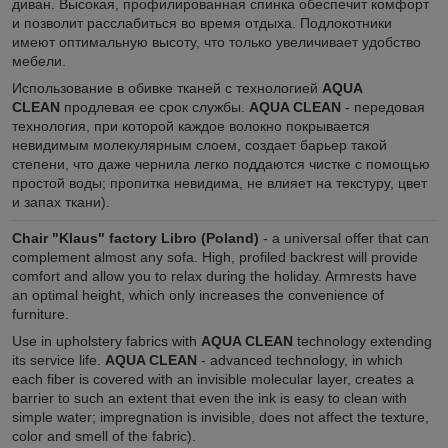
диван. Высокая, профилированная спинка обеспечит комфорт
и позволит расслабиться во время отдыха. Подлокотники
имеют оптимальную высоту, что только увеличивает удобство
мебели.
Использование в обивке тканей с технологией
AQUA
CLEAN
продлевая ее срок службы.
AQUA CLEAN
-
передовая
технология, при которой каждое волокно покрывается
невидимым молекулярным слоем, создает барьер такой
степени, что даже чернила легко поддаются чистке с помощью
простой воды; пропитка невидима, не влияет на текстуру, цвет
и запах ткани).
Chair "Klaus" factory Libro (Poland)
- a universal offer that can
complement almost any sofa. High, profiled backrest will provide
comfort and allow you to relax during the holiday. Armrests have
an optimal height, which only increases the convenience of
furniture.
Use in upholstery fabrics with
AQUA CLEAN
technology extending
its service life.
AQUA CLEAN
- advanced technology, in which
each fiber is covered with an invisible molecular layer, creates a
barrier to such an extent that even the ink is easy to clean with
simple water; impregnation is invisible, does not affect the texture,
color and smell of the fabric).