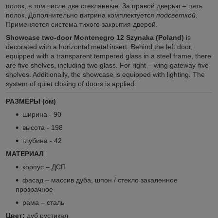
полок, в том числе две стеклянные. За правой дверью – пять
полок. Дополнительно витрина комплектуется
подсветкой
.
Применяется система тихого закрытия дверей.
Showcase two-door Montenegro 12 Szynaka (Poland)
is
decorated with a horizontal metal insert. Behind the left door,
equipped with a transparent tempered glass in a steel frame, there
are five shelves, including two glass. For right – wing gateway-five
shelves. Additionally, the showcase is equipped with lighting. The
system of quiet closing of doors is applied.
РАЗМЕРЫ (см)
ширина - 90
высота - 198
глубина - 42
МАТЕРИАЛ
корпус – ДСП
фасад – массив дуба, шпон / стекло закаленное
прозрачное
рама – сталь
Цвет:
дуб рустикал