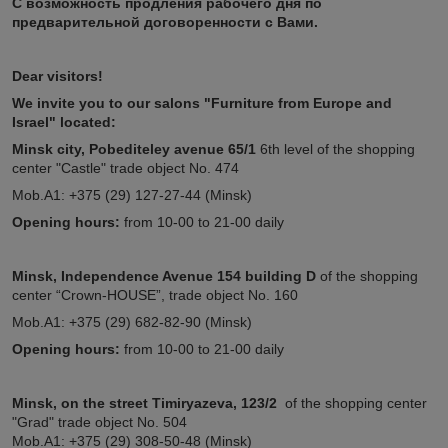
С возможность продления рабочего дня по
предварительной договоренности с Вами.
Dear visitors!
We invite you to our salons "Furniture from Europe and
Israel" located:
Minsk city, Pobediteley avenue 65/1
6th level of the shopping
center "Castle" trade object No. 474
Mob.A1: +375 (29) 127-27-44 (Minsk)
Opening hours:
from 10-00 to 21-00 daily
Minsk, Independence Avenue 154
building D
of the shopping
center “Crown-HOUSE”, trade object No. 160
Mob.A1: +375 (29) 682-82-90 (Minsk)
Opening hours:
from 10-00 to 21-00 daily
Minsk,
on the street
Timiryazeva, 123/2
of the shopping center
"Grad" trade object No. 504
Mob.A1: +375 (29) 308-50-48 (Minsk)