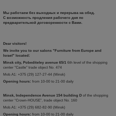
Мы работаем без выходных и перерыва на обед.
С возможность продления рабочего дня по
предварительной договоренности с Вами.
Dear visitors!
We invite you to our salons "Furniture from Europe and
Israel" located:
Minsk city, Pobediteley avenue 65/1
6th level of the shopping
center "Castle" trade object No. 474
Mob.A1: +375 (29) 127-27-44 (Minsk)
Opening hours:
from 10-00 to 21-00 daily
Minsk, Independence Avenue 154
building D
of the shopping
center “Crown-HOUSE”, trade object No. 160
Mob.A1: +375 (29) 682-82-90 (Minsk)
Opening hours:
from 10-00 to 21-00 daily