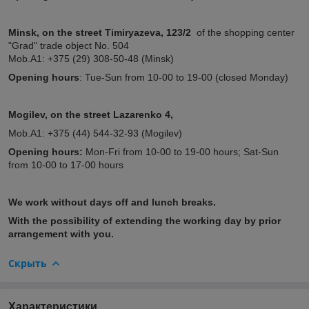
Minsk,
on the street
Timiryazeva, 123/2
of the shopping center
"Grad" trade object No. 504
Mob.A1: +375 (29) 308-50-48 (Minsk)
Opening hours
: Tue-Sun from 10-00 to 19-00 (closed Monday)
Mogilev, on the street Lazarenko 4,
Mob.A1: +375 (44) 544-32-93 (Mogilev)
Opening hours:
Mon-Fri from 10-00 to 19-00 hours; Sat-Sun
from 10-00 to 17-00 hours
We work without days off and lunch breaks.
With the possibility of extending the working day by prior
arrangement with you.
Скрыть
Характеристики