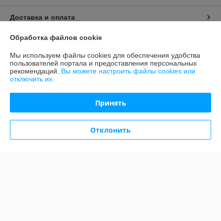
Доставка и оплата
Обработка файлов cookie
График работы
Мы используем файлы cookies для обеспечения удобства
пользователей портала и предоставления персональных
Полная версия сайта
рекомендаций.
Вы можете настроить файлы cookies или
отключить их.
Политика обработки cookies
Принять
Сайт создан на платформе Deal.by
Отклонить
Информация для покупателя
Юридическое лицо:
ООО «Гармония сна»
РБ, 220034, Партизанский район, г. Минск, пр-т Независимости, дом
40, оф. 10, дом.