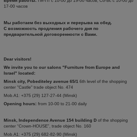
Время работы:
Пн-Пт с 10-00 до 19-00 часов; Сб-Вс с 10-00 до
17-00 часов
Мы работаем без выходных и перерыва на обед.
С возможность продления рабочего дня по
предварительной договоренности с Вами.
Dear visitors!
We invite you to our salons "Furniture from Europe and
Israel" located:
Minsk city, Pobediteley avenue 65/1
6th level of the shopping
center "Castle" trade object No. 474
Mob.A1: +375 (29) 127-27-44 (Minsk)
Opening hours:
from 10-00 to 21-00 daily
Minsk, Independence Avenue 154
building D
of the shopping
center “Crown-HOUSE”, trade object No. 160
Mob.A1: +375 (29) 682-82-90 (Minsk)