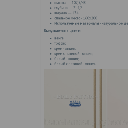
высота ― 107,5/48
глубина ― 214,2
ширина ― 174
спальное место - 160х200
Используемые материалы -
натуральное де
Выпускается в цвете:
венге;
тоффи;
крем - опция;
крем с патиной - опция;
белый - опция;
белый с патиной - опция.