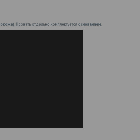
экокожа).
Кровать отдельно комплектуется
основанием
.