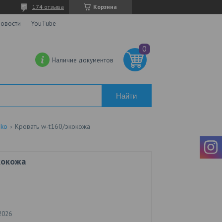
174 отзыва
Корзина
овости
YouTube
Наличие документов
Найти
nko
Кровать w-t160/экокожа
кокожа
2026