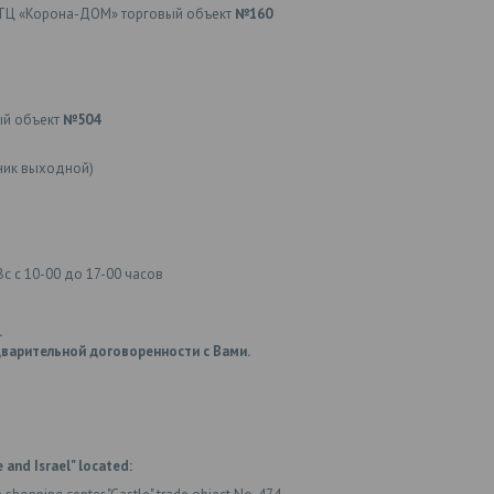
ТЦ «Корона-ДОМ» торговый объект
№160
ый объект
№504
ьник выходной)
Вс с 10-00 до 17-00 часов
.
варительной договоренности с Вами.
 and Israel" located: