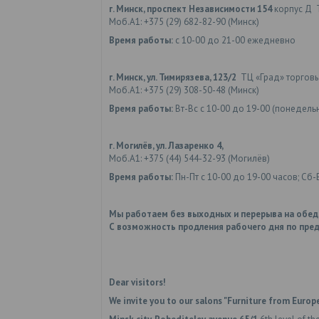
г. Минск, проспект Независимости 154
корпус Д 
Моб.А1: +375 (29) 682-82-90 (Минск)
Время работы:
с 10-00 до 21-00 ежедневно
г. Минск, ул. Тимирязева, 123/2
ТЦ «Град» торгов
Моб.А1: +375 (29) 308-50-48 (Минск)
Время работы:
Вт-Вс с 10-00 до 19-00 (понедел
г. Могилёв, ул. Лазаренко 4,
Моб.А1: +375 (44) 544-32-93 (Могилёв)
Время работы:
Пн-Пт с 10-00 до 19-00 часов; Сб-
Мы работаем без выходных и перерыва на обед
С возможность продления рабочего дня по пред
Dear visitors!
We invite you to our salons "Furniture from Europe