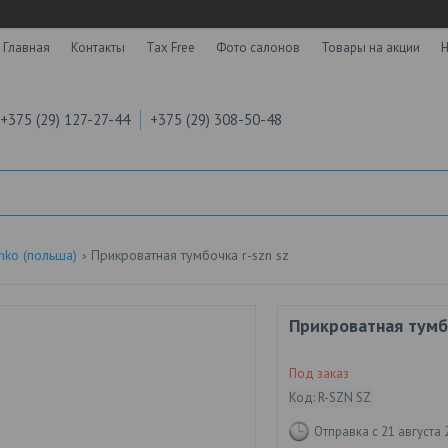
Главная
Контакты
Tax Free
Фото салонов
Товары на акции
Н
+375 (29) 127-27-44
+375 (29) 308-50-48
nko (польша)
Прикроватная тумбочка r-szn sz
Прикроватная тумб
Под заказ
Код:
R-SZN SZ
Отправка с 21 августа 