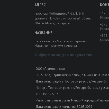
+375 
проспект Победителей 65/1, 6-й
Минск
уровень ТЦ «Замок» торговый объект
№474, Минск, Беларусь
+375 
Минск
+375 
Минск
Сеть салонов «Мебель из Европы и
Израиля» премиум качества
Информация для покупателя
ООО «Гармония сна»
РБ, 220034, Партизанский район, г. Минск, пр-т Неза
Дата регистрации в Торговом реестре/Реестре быто
Номер в Торговом реестре/Реестре бытовых услуг:
УНП: 191652262
Регистрационный орган: Минский городской испол
Дата регистрации компании: 30.05.2025