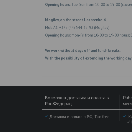
Opening hours
: Tue-Sun from 10-00 to 19-00 (clos
Mogilev, on the street Lazarenko 4,
Mob.A1: +375 (44) 544-32-93 (Mogilev)
Opening hours:
Mon-Fri from 10-00 to 19-00 hours; 
We work without days off and lunch breaks.
With the possibility of extending the working day
Возможна доставка и оплата в
Рабо
Рос.Федерац
меся
Доставка и оплата в РФ, Tax free.
Ка
«Ч