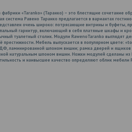
 фабрики «Taranko» (Таранко) – это блестящие сочетание об
я система Равено Таранко предлагается в вариантах гостиной
едставлен очень широко: потрясающие витрины и буфеты, п
 спальный гарнитур, включающий в себя платяные шкафы и кро
ычный туалетный столик. Модули
RawenoTaranko
выглядят де
 престижности. Мебель выпускается в популярном цвете: «tof
ДФ, ламинированной шпоном вишни; рамка дверей и ящиков и
ной натуральным шпоном вишни. Ножки модулей сделаны из
. Стильность и наивысшеe качество определяют облик мебели