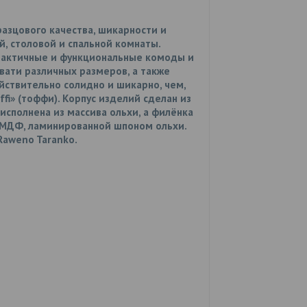
разцового качества, шикарности и
, столовой и спальной комнаты.
рактичные и функциональные комоды и
вати различных размеров, а также
йствительно солидно и шикарно, чем,
fi» (тоффи). Корпус изделий сделан из
сполнена из массива ольхи, а филёнка
 МДФ, ламинированной шпоном ольхи.
Raweno Taranko.