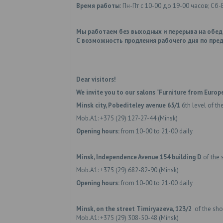
Время работы:
Пн-Пт с 10-00 до 19-00 часов; Сб-
Мы работаем без выходных и перерыва на обед
С возможность продления рабочего дня по пред
Dear visitors!
We invite you to our salons "Furniture from Europe
Minsk city, Pobediteley avenue 65/1
6th level of th
Mob.A1: +375 (29) 127-27-44 (Minsk)
Opening hours:
from 10-00 to 21-00 daily
Minsk, Independence Avenue 154
building D
of the 
Mob.A1: +375 (29) 682-82-90 (Minsk)
Opening hours:
from 10-00 to 21-00 daily
Minsk,
on the street
Timiryazeva, 123/2
of the shop
Mob.A1: +375 (29) 308-50-48 (Minsk)