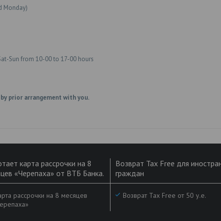
ed Monday)
Sat-Sun from 10-00 to 17-00 hours
 by prior arrangement with you.
тает карта рассрочки на 8
Возврат Tax Free для иностра
цев «Черепаха» от ВТБ Банка.
граждан
рта рассрочки на 8 месяцев
Возврат Tax Free от 50 у.е.
ерепаха»