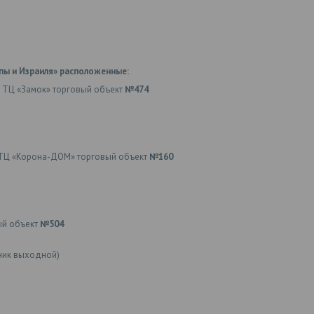
пы и Израиля» расположенные:
 ТЦ «Замок» торговый объект
№474
ТЦ «Корона-ДОМ» торговый объект
№160
ый объект
№504
ьник выходной)