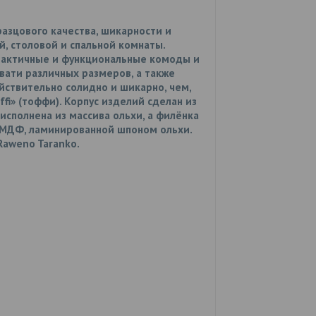
разцового качества, шикарности и
, столовой и спальной комнаты.
рактичные и функциональные комоды и
вати различных размеров, а также
йствительно солидно и шикарно, чем,
fi» (тоффи). Корпус изделий сделан из
сполнена из массива ольхи, а филёнка
 МДФ, ламинированной шпоном ольхи.
Raweno Taranko.