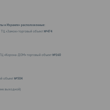
пы и Израиля» расположенные:
 ТЦ «Замок» торговый объект
№474
ТЦ «Корона-ДОМ» торговый объект
№160
ый объект
№504
ьник выходной)