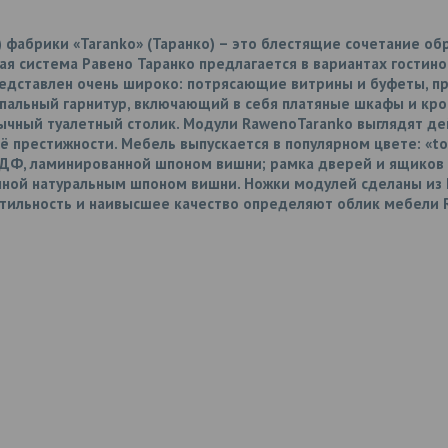
 фабрики «Taranko» (Таранко) – это блестящие сочетание об
я система Равено Таранко предлагается в вариантах гостиной
едставлен очень широко: потрясающие витрины и буфеты, п
 спальный гарнитур, включающий в себя платяные шкафы и кро
ычный туалетный столик. Модули
RawenoTaranko
выглядят де
 престижности. Мебель выпускается в популярном цвете: «tof
ДФ, ламинированной шпоном вишни; рамка дверей и ящиков и
ной натуральным шпоном вишни. Ножки модулей сделаны из
. Стильность и наивысшеe качество определяют облик мебели