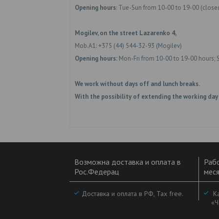
Opening hours
: Tue-Sun from 10-00 to 19-00 (clos
Mogilev, on the street Lazarenko 4,
Mob.A1: +375 (44) 544-32-93 (Mogilev)
Opening hours:
Mon-Fri from 10-00 to 19-00 hours; 
We work without days off and lunch breaks.
With the possibility of extending the working day
Возможна доставка и оплата в
Рабо
Рос.Федерац
меся
Доставка и оплата в РФ, Tax free.
Ка
«Ч