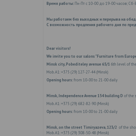
Время работы:
Пн-Пт с 10-00 до 19-00 часов; Сб-
Мы работаем без выходных и перерыва на обед
С возможность продления рабочего дня по пред
Dear visitors!
We invite you to our salons "Furniture from Europe
Minsk city, Pobediteley avenue 65/1
6th level of th
Mob.A1: +375 (29) 127-27-44 (Minsk)
Opening hours:
from 10-00 to 21-00 daily
Minsk, Independence Avenue 154
building D
of the 
Mob.A1: +375 (29) 682-82-90 (Minsk)
Opening hours:
from 10-00 to 21-00 daily
Minsk,
on the street
Timiryazeva, 123/2
of the shop
Mob.A1: +375 (29) 308-50-48 (Minsk)