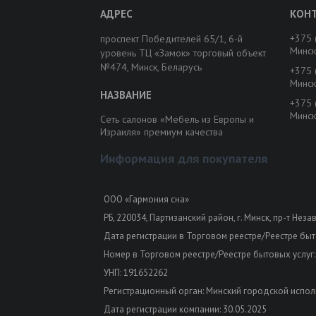
+375 
проспект Победителей 65/1, 6-й
Минск
уровень ТЦ «Замок» торговый объект
№474, Минск, Беларусь
+375 
Минск
+375 
Минск
Сеть салонов «Мебель из Европы и
Израиля» премиум качества
Информация для покупателя
ООО «Гармония сна»
РБ, 220034, Партизанский район, г. Минск, пр-т Неза
Дата регистрации в Торговом реестре/Реестре быто
Номер в Торговом реестре/Реестре бытовых услуг:
УНП: 191652262
Регистрационный орган: Минский городской испол
Дата регистрации компании: 30.05.2025