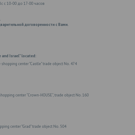
Вс с 10-00 до 17-00 часов
.
варительной договоренности с Вами.
 and Israel" located:
e shopping center "Castle" trade object No. 474
shopping center “Crown-HOUSE”, trade object No. 160
ping center "Grad" trade object No. 504