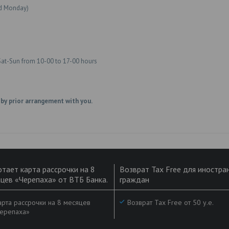
ed Monday)
Sat-Sun from 10-00 to 17-00 hours
 by prior arrangement with you.
тает карта рассрочки на 8
Возврат Tax Free для иностра
цев «Черепаха» от ВТБ Банка.
граждан
рта рассрочки на 8 месяцев
Возврат Tax Free от 50 у.е.
ерепаха»