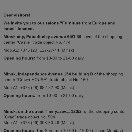
Dear visitors!
We invite you to our salons "Furniture from Europe and
Israel" located:
Minsk city, Pobediteley avenue 65/1
6th level of the shopping
center "Castle" trade object No. 474
Mob.A1: +375 (29) 127-27-44 (Minsk)
Opening hours:
from 10-00 to 21-00 daily
Minsk, Independence Avenue 154
building D
of the shopping
center “Crown-HOUSE”, trade object No. 160
Mob.A1: +375 (29) 682-82-90 (Minsk)
Opening hours:
from 10-00 to 21-00 daily
Minsk,
on the street
Timiryazeva, 123/2
of the shopping center
"Grad" trade object No. 504
Mob.A1: +375 (29) 308-50-48 (Minsk)
Opening hours
: Tue-Sun from 10-00 to 19-00 (closed Monday)