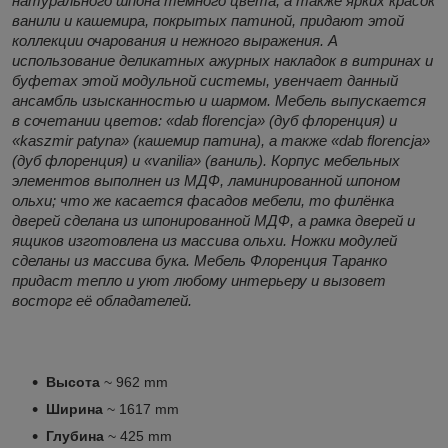
натурального шпона тёмного цвета, а также ярких красок
ванили и кашемира, покрытых патиной, придают этой
коллекции очарования и нежного выражения. А
использование деликатных ажурных накладок в витринах и
буфетах этой модульной системы, увенчает данный
ансамбль изысканностью и шармом. Мебель выпускается
в сочетании цветов: «dab florencja» (дуб флоренция) и
«kaszmir patyna» (кашемир патина), а также «dab florencja»
(дуб флоренция) и «vanilia» (ваниль). Корпус мебельных
элементов выполнен из МДФ, ламинированной шпоном
ольхи; что же касается фасадов мебели, то филёнка
дверей сделана из шпонированной МДФ, а рамка дверей и
ящиков изготовлена из массива ольхи. Ножки модулей
сделаны из массива бука. Мебель Флоренция Таранко
придаст тепло и уют любому интерьеру и вызовет
восторг её обладателей.
Высота
~ 962 mm
Ширина
~ 1617 mm
Глубина
~ 425 mm