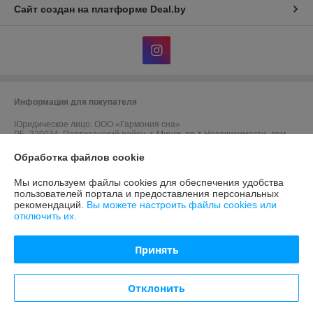
Сайт создан на платформе Deal.by
Информация для покупателя
Юридическое лицо:
ООО «Гармония сна»
РБ, 220034, Партизанский район, г. Минск, пр-т Независимости, дом
40, оф. 10, дом.
Обработка файлов cookie
Регистрационный номер ЕГР: 191652262
Мы используем файлы cookies для обеспечения удобства
УНП: 191652262
пользователей портала и предоставления персональных
рекомендаций.
Вы можете настроить файлы cookies или
Регистрационный орган: Минский городской исполнительный комитет
отключить их.
Дата регистрации компании: 30.05.2025
Принять
Ссылка на свидетельство/лицензию
Ссылка на свидетельство/лицензию
Отклонить
Ссылка на свидетельство/лицензию