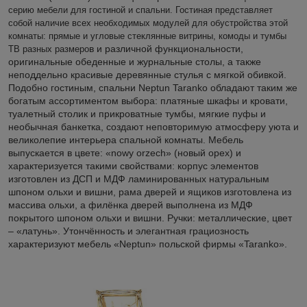
серию мебели для гостиной и спальни. Гостиная пре
дставляет
собой наличие всех необходимых модулей для обустройства этой
комнаты: прямые и угловые стеклянные витрины, комоды и тумбы
в и различной функциональности,
ТВ разных размеро
оригинальные обеденные и журнальные столы, а также
неподдельно красивые деревянные стулья с мягкой обивкой.
Подобно гостиным, спальни
Neptun
Taranko обладают таким же
богатым ассортиментом выбора: платяные шкафы и кровати,
туалетный столик и прикроватные тумбы, мягкие пуфы и
необычная банкетка, создают неповторимую атмосферу уюта и
великолепие интерьера спальной комнаты. Мебель
выпускается в цвете: «
nowy
orzech» (новый орех) и
характеризуется такими свойствами: корпус элементов
изготовлен из ДСП и МДФ ламинированных натуральным
шпоном ольхи и вишни, рама дверей и ящиков изготовлена из
массива ольхи, а филёнка дверей выполнена из МДФ
покрытого шпоном ольхи и вишни. Ручки: металлические, цвет
– «латунь». Утончённость и эле
гантная грациозность
характеризуют мебель «
Neptun» польской фирмы «
Taranko».