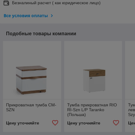
Безналиный расчет ( как юридическое лицо)
Все условия оплаты
Подобные товары компании
Прикроватная тумба CM-
Тумба прикроватная RIO
Тум
SZN
RI-Szn L/P Taranko
ле
(Польша)
Szy
Цену уточняйте
Цену уточняйте
Це