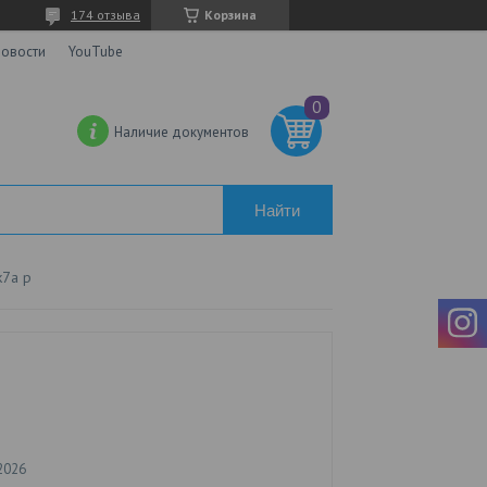
174 отзыва
Корзина
овости
YouTube
Наличие документов
Найти
k7а р
2026