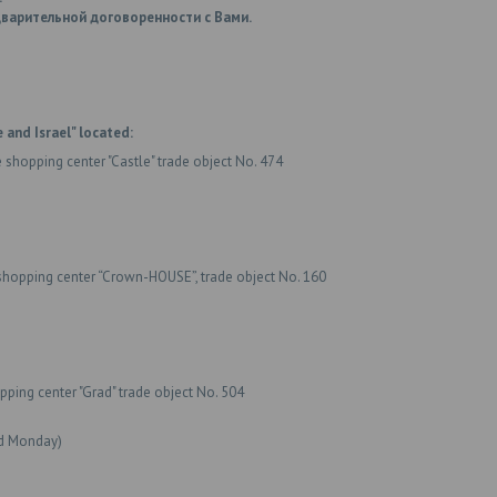
варительной договоренности с Вами.
 and Israel" located:
e shopping center "Castle" trade object No. 474
shopping center “Crown-HOUSE”, trade object No. 160
ping center "Grad" trade object No. 504
ed Monday)