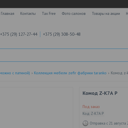
Главная
Контакты
Tax Free
Фото салонов
Товары на акции
Н
+375 (29) 127-27-44
+375 (29) 308-50-48
 можно с патиной)
Коллекция мебели zefir фабрики taranko
Комод z-
Комод Z-K7А Р
Под заказ
Код:
Z-K7А Р
Отправка с 21 августа 