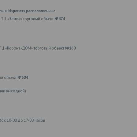
пы и Израиля» расположенные:
 ТЦ «Замок» торговый объект
№474
ТЦ «Корона-ДОМ» торговый объект
№160
ый объект
№504
ьник выходной)
Вс с 10-00 до 17-00 часов
.