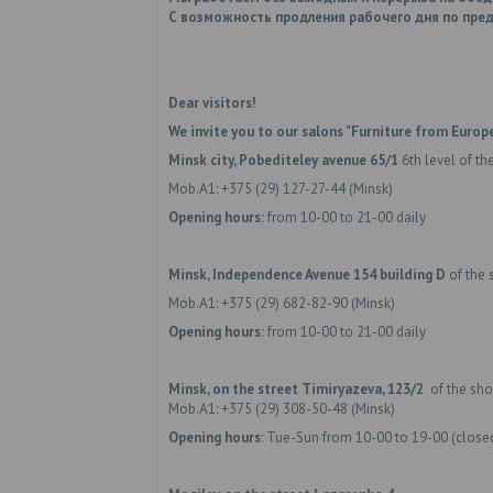
С возможность продления рабочего дня по пред
Dear visitors!
We invite you to our salons "Furniture from Europe
Minsk city, Pobediteley avenue 65/1
6th level of th
Mob.A1: +375 (29) 127-27-44 (Minsk)
Opening hours:
from 10-00 to 21-00 daily
Minsk, Independence Avenue 154
building D
of the 
Mob.A1: +375 (29) 682-82-90 (Minsk)
Opening hours:
from 10-00 to 21-00 daily
Minsk,
on the street
Timiryazeva, 123/2
of the shop
Mob.A1: +375 (29) 308-50-48 (Minsk)
Opening hours
: Tue-Sun from 10-00 to 19-00 (clos