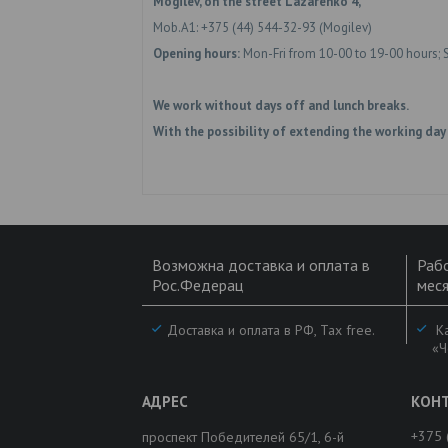
Mogilev, on the street Lazarenko 4,
Mob.A1: +375 (44) 544-32-93 (Mogilev)
Opening hours:
Mon-Fri from 10-00 to 19-00 hours; 
We work without days off and lunch breaks.
With the possibility of extending the working day
Возможна доставка и оплата в
Рабо
Рос.Федерац
меся
Доставка и оплата в РФ, Tax free.
Ка
«Ч
+375 
проспект Победителей 65/1, 6-й