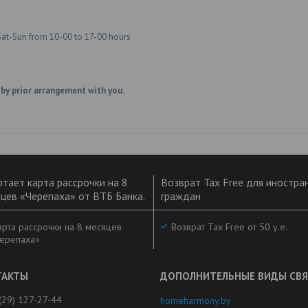
Sat-Sun from 10-00 to 17-00 hours
 by prior arrangement with you.
тает карта рассрочки на 8
Возврат Tax Free для иностра
цев «Черепаха» от ВТБ Банка.
граждан
рта рассрочки на 8 месяцев
Возврат Tax Free от 50 у.е.
ерепаха»
(29) 127-27-44
homeharmony.by