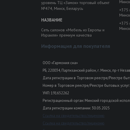
Минск
уровень ТЦ «Замок» торговый объект
№474, Минск, Беларусь
+375 
Минск
+375 
Минск
Сеть салонов «Мебель из Европы и
Израиля» премиум качества
Информация для покупателя
ООО «Гармония сна»
РБ, 220034, Партизанский район, г. Минск, пр-т Неза
Дата регистрации в Торговом реестре/Реестре быто
Номер в Торговом реестре/Реестре бытовых услуг:
УНП: 191652262
Регистрационный орган: Минский городской испол
Дата регистрации компании: 30.05.2025
Ссылка на свидетельство/лицензию
Ссылка на свидетельство/лицензию