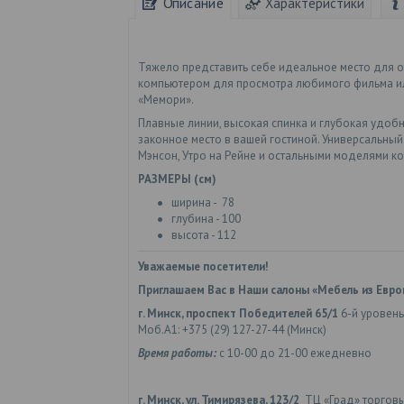
Описание
Характеристики
Тяжело представить себе идеальное место для о
компьютером для просмотра любимого фильма или
«Мемори».
Плавные линии, высокая спинка и глубокая удоб
законное место в вашей гостиной. Универсальный 
Мэнсон, Утро на Рейне и остальными моделями к
РАЗМЕРЫ (см)
ширина - 78
глубина - 100
высота - 112
Уважаемые посетители!
Приглашаем Вас в Наши салоны «Мебель из Евро
г. Минск, проспект Победителей 65/1
6-й уровень
Моб.А1: +375 (29) 127-27-44 (Минск)
Время работы:
с 10-00 до 21-00 ежедневно
г. Минск, ул. Тимирязева, 123/2
ТЦ «Град» торгов