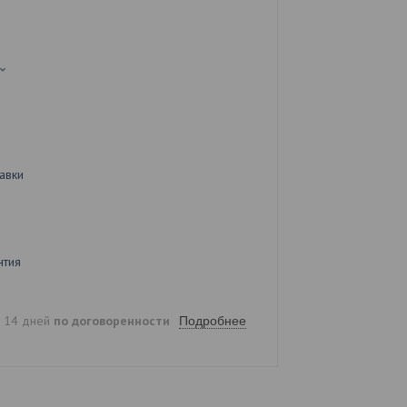
авки
нтия
е 14 дней
по договоренности
Подробнее