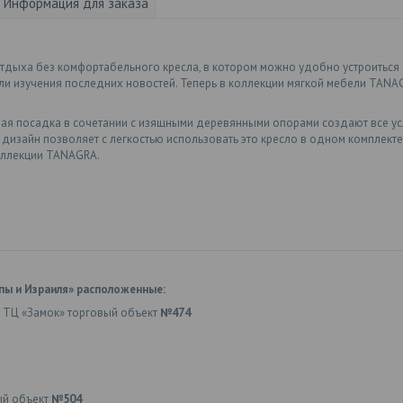
Информация для заказа
тдыха без комфортабельного кресла, в котором можно удобно устроиться с
 изучения последних новостей. Теперь в коллекции мягкой мебели TANAG
ная посадка в сочетании с изящными деревянными опорами создают все ус
дизайн позволяет с легкостью использовать это кресло в одном комплекте 
оллекции TANAGRA.
пы и Израиля» расположенные:
 ТЦ «Замок» торговый объект
№474
ый объект
№504