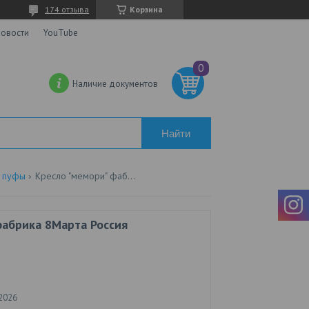
174 отзыва
Корзина
овости
YouTube
Наличие документов
Найти
и пуфы
Кресло "мемори" фабрика 8марта россия
абрика 8Марта Россия
2026