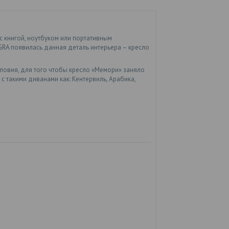
 книгой, ноутбуком или портативным
RA появилась данная деталь интерьера – кресло
ловия, для того чтобы кресло «Мемори» заняло
с такими диванами как: Кентервиль, Арабика,