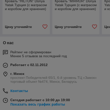
Кровать "HILTON" Dünya
Кровать "MIRROR" Dünya
Кро
Yatak Турция (с матрасом
Yatak Турция (с матрасом
Yat
и коробом для хранения)
и коробом для хранения)
и к
Цену уточняйте
Цену уточняйте
Це
О нас
Рейтинг не сформирован
Менее 5 отзывов за последний год
Работает с 02.11.2012
г. Минск
проспект Победителей 65/1, 6-й уровень ТЦ «Замок»
торговый объект №474, Минск, Беларусь
Контакты
Сегодня работает с 10:00 до 19:00
Показать весь график работы