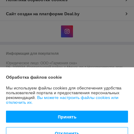
Сайт создан на платформе Deal.by
Информация для покупателя
Юридическое лицо:
ООО «Гармония сна»
РБ, 220034, Партизанский район, г. Минск, пр-т Независимости, дом
40, оф. 10, дом.
Обработка файлов cookie
Регистрационный номер ЕГР: 191652262
Мы используем файлы cookies для обеспечения удобства
УНП: 191652262
пользователей портала и предоставления персональных
рекомендаций.
Вы можете настроить файлы cookies или
Регистрационный орган: Минский городской исполнительный комитет
отключить их.
Дата регистрации компании: 30.05.2025
Принять
Ссылка на свидетельство/лицензию
Ссылка на свидетельство/лицензию
Отклонить