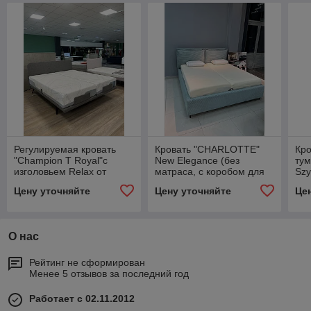
Регулируемая кровать
Кровать "CHARLOTTE"
Кро
"Champion T Royal"с
New Elegance (без
ту
изголовьем Relax от
матраса, с коробом для
Szy
Hollandia International
хранения)
Цену уточняйте
Цену уточняйте
Це
Израиль
О нас
Рейтинг не сформирован
Менее 5 отзывов за последний год
Работает с 02.11.2012