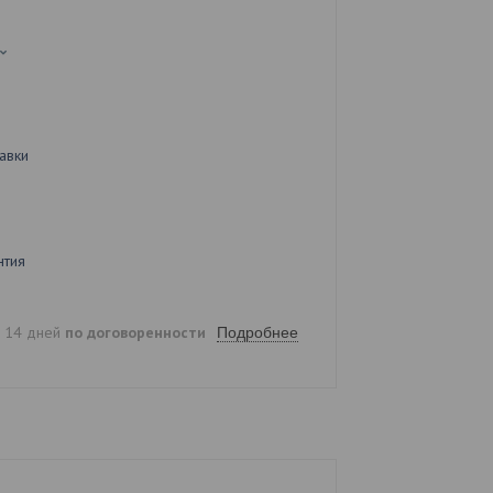
авки
нтия
е 14 дней
по договоренности
Подробнее