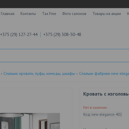
Главная
Контакты
Tax Free
Фото салонов
Товары на акции
Н
+375 (29) 127-27-44
+375 (29) 308-50-48
Спальни: кровати, пуфы, комоды, шкафы
Спальни фабрики new elega
Кровать с изголов
Нет в наличии
Код:
new elegance-402