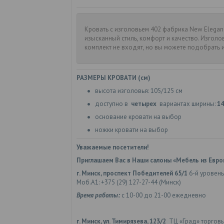
Кровать с изголовьем 402 фабрика New Elegance
изысканный стиль, комфорт и качество. Изгол
комплект не входят, но вы можете подобрать 
РАЗМЕРЫ КРОВАТИ (см)
высота изголовья: 105/125 см
доступно в
четырех
вариантах ширины:
14
основание кровати на выбор
ножки кровати на выбор
Уважаемые посетители!
Приглашаем Вас в Наши салоны «Мебель из Евро
г. Минск, проспект Победителей 65/1
6-й уровень
Моб.А1: +375 (29) 127-27-44 (Минск)
Время работы:
с 10-00 до 21-00 ежедневно
г. Минск, ул. Тимирязева, 123/2
ТЦ «Град» торгов