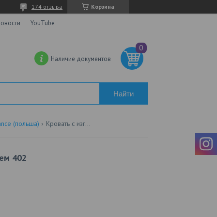
174 отзыва
Корзина
овости
YouTube
Наличие документов
Найти
nce (польша)
Кровать с изголовьем 402
ьем 402