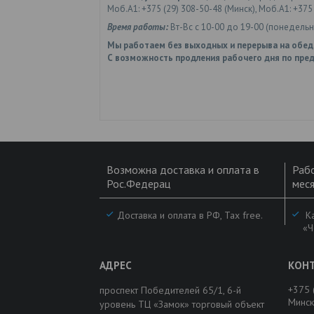
Моб.А1: +375 (29) 308-50-48 (Минск), Моб.А1: +375
Время работы:
Вт-Вс с 10-00 до 19-00 (понедель
Мы работаем без выходных и перерыва на обед
С возможность продления рабочего дня по пред
Возможна доставка и оплата в
Рабо
Рос.Федерац
меся
Доставка и оплата в РФ, Tax free.
Ка
«Ч
+375 
проспект Победителей 65/1, 6-й
Минск
уровень ТЦ «Замок» торговый объект