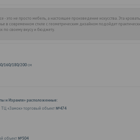
 - это не просто мебель, а настоящее произведение искусства. Эта кровать 
овье в современном стиле с геометрическим дизайном подойдет практически
их по своему вкусу и бюджету.
0/160/180/200
см
пы и Израиля» расположенные:
 ТЦ «Замок» торговый объект
№474
ый объект
№504