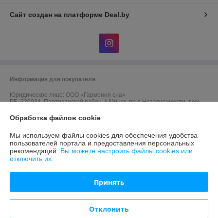
Сайт создан на платформе Deal.by
Информация для покупателя
Юридическое лицо:
ООО «Гармония сна»
РБ, 220034, Партизанский район, г. Минск, пр-т Независимости, дом
40, оф. 10, дом.
Обработка файлов cookie
Регистрационный номер ЕГР: 191652262
Мы используем файлы cookies для обеспечения удобства
УНП: 191652262
пользователей портала и предоставления персональных
рекомендаций.
Вы можете настроить файлы cookies или
Регистрационный орган: Минский городской исполнительный комитет
отключить их.
Дата регистрации компании: 30.05.2025
Принять
Ссылка на свидетельство/лицензию
Ссылка на свидетельство/лицензию
Отклонить
Ссылка на свидетельство/лицензию