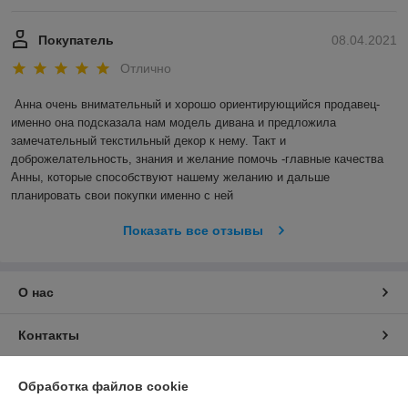
Покупатель
08.04.2021
Отлично
Анна очень внимательный и хорошо ориентирующийся продавец- 
именно она подсказала нам модель дивана и предложила 
замечательный текстильный декор к нему. Такт и 
доброжелательность, знания и желание помочь -главные качества 
Анны, которые способствуют нашему желанию и дальше 
планировать свои покупки именно с ней
Показать все отзывы
О нас
Контакты
Доставка и оплата
Обработка файлов cookie