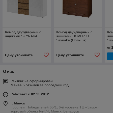
Комод двухдверный с
Комод двухдверный с
Ком
ящиками SZYNAKA
ящиками DOVER 11
ящ
Szynaka (Польша)
Szy
от
Цену уточняйте
Цену уточняйте
О нас
Рейтинг не сформирован
Менее 5 отзывов за последний год
Работает с 02.11.2012
г. Минск
проспект Победителей 65/1, 6-й уровень ТЦ «Замок»
торговый объект №474, Минск, Беларусь