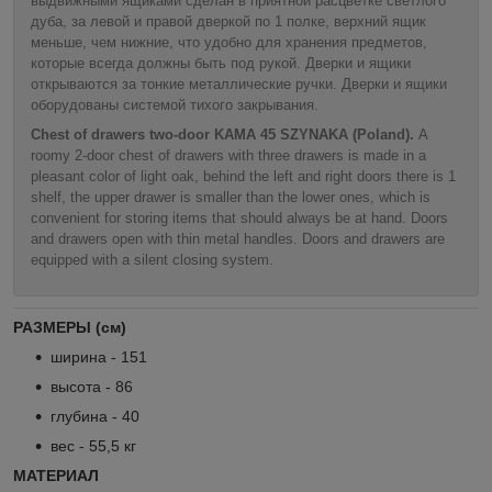
выдвижными ящиками сделан в приятной расцветке светлого
дуба, за левой и правой дверкой по 1 полке, верхний ящик
меньше, чем нижние, что удобно для хранения предметов,
которые всегда должны быть под рукой. Дверки и ящики
открываются за тонкие металлические ручки. Дверки и ящики
оборудованы системой тихого закрывания.
Chest of drawers two-door KAMA 45 SZYNAKA (Poland).
A
roomy 2-door chest of drawers with three drawers is made in a
pleasant color of light oak, behind the left and right doors there is 1
shelf, the upper drawer is smaller than the lower ones, which is
convenient for storing items that should always be at hand. Doors
and drawers open with thin metal handles. Doors and drawers are
equipped with a silent closing system.
РАЗМЕРЫ (см)
ширина - 151
высота - 86
глубина - 40
вес - 55,5 кг
МАТЕРИАЛ