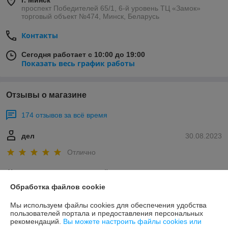
г. Минск
проспект Победителей 65/1, 6-й уровень ТЦ «Замок»
торговый объект №474, Минск, Беларусь
Контакты
Сегодня работает с 10:00 до 19:00
Показать весь график работы
Отзывы о магазине
174 отзывов за всё время
дел
30.08.2023
Отлично
Хочу поблагодарить за хороший сон благодаря вашим подушкам - 
непревзойденного качества с крутыми технологиями. 

Обработка файлов cookie
Сейчас купили подушку Эрго, это ТОП!

А вообще вас благодарит вся наша семья, т.к мы покупали в разное 
Мы используем файлы cookies для обеспечения удобства
время, поэтому могу сказать еще, что ваши товары - это Качество, 
пользователей портала и предоставления персональных
рекомендаций.
Вы можете настроить файлы cookies или
проверенное временем) 
