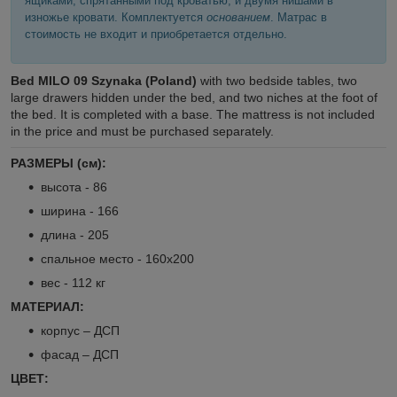
ящиками, спрятанными под кроватью, и двумя нишами в
изножье кровати. Комплектуется
основанием
. Матраc в
стоимость не входит и приобретается отдельно.
Bed MILO 09 Szynaka (Poland)
with two bedside tables, two
large drawers hidden under the bed, and two niches at the foot of
the bed. It is completed with a base. The mattress is not included
in the price and must be purchased separately.
РАЗМЕРЫ (см):
высота - 86
ширина - 166
длина - 205
спальное место - 160х200
вес - 112 кг
МАТЕРИАЛ:
корпус – ДСП
фасад – ДСП
ЦВЕТ: