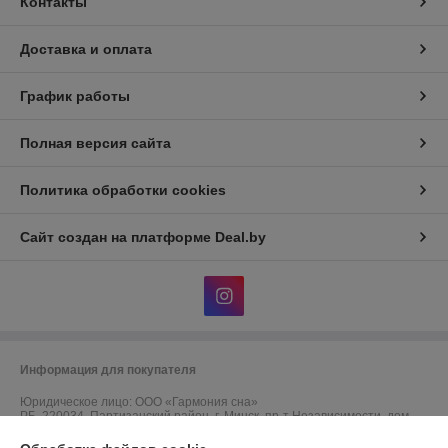
Контакты
Доставка и оплата
График работы
Полная версия сайта
Политика обработки cookies
Сайт создан на платформе Deal.by
Информация для покупателя
Юридическое лицо:
ООО «Гармония сна»
РБ, 220034, Партизанский район, г. Минск, пр-т Независимости, дом
40, оф. 10, дом.