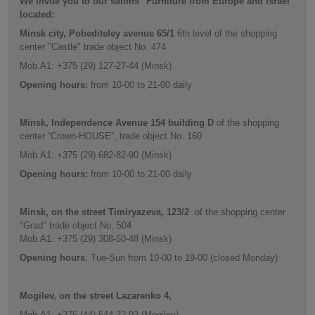
We invite you to our salons "Furniture from Europe and Israel"
located:
Minsk city, Pobediteley avenue 65/1
6th level of the shopping
center "Castle" trade object No. 474
Mob.A1: +375 (29) 127-27-44 (Minsk)
Opening hours:
from 10-00 to 21-00 daily
Minsk, Independence Avenue 154
building D
of the shopping
center “Crown-HOUSE”, trade object No. 160
Mob.A1: +375 (29) 682-82-90 (Minsk)
Opening hours:
from 10-00 to 21-00 daily
Minsk,
on the street
Timiryazeva, 123/2
of the shopping center
"Grad" trade object No. 504
Mob.A1: +375 (29) 308-50-48 (Minsk)
Opening hours
: Tue-Sun from 10-00 to 19-00 (closed Monday)
Mogilev, on the street Lazarenko 4,
Mob.A1: +375 (44) 544-32-93 (Mogilev)