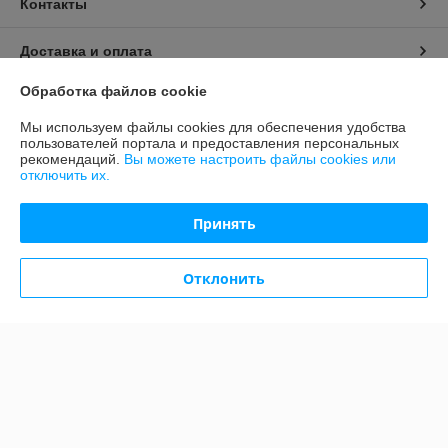
Контакты
Доставка и оплата
Обработка файлов cookie
График работы
Мы используем файлы cookies для обеспечения удобства
пользователей портала и предоставления персональных
Полная версия сайта
рекомендаций.
Вы можете настроить файлы cookies или
отключить их.
Политика обработки cookies
Принять
Сайт создан на платформе Deal.by
Отклонить
Информация для покупателя
Юридическое лицо:
ООО «Гармония сна»
РБ, 220034, Партизанский район, г. Минск, пр-т Независимости, дом
40, оф. 10, дом.