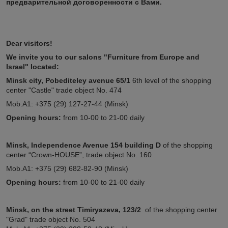
предварительной договоренности с Вами.
Dear visitors!
We invite you to our salons "Furniture from Europe and
Israel" located:
Minsk city, Pobediteley avenue 65/1
6th level of the shopping
center "Castle" trade object No. 474
Mob.A1: +375 (29) 127-27-44 (Minsk)
Opening hours:
from 10-00 to 21-00 daily
Minsk, Independence Avenue 154
building D
of the shopping
center “Crown-HOUSE”, trade object No. 160
Mob.A1: +375 (29) 682-82-90 (Minsk)
Opening hours:
from 10-00 to 21-00 daily
Minsk,
on the street
Timiryazeva, 123/2
of the shopping center
"Grad" trade object No. 504