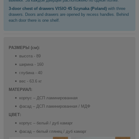
выемки. За каждой дверцей расположено по одной полке.
3-door chest of drawers VISIO 45 Szynaka (Poland)
with three
drawers. Doors and drawers are opened by recess handles. Behind
each door there is one shelf.
РАЗМЕРЫ (см):
высота - 89
ширина - 160
глубина - 40
вес - 63.6 кг
МАТЕРИАЛ:
корпус – ДСП ламинированная
фасад – ДСП ламинированная / МДФ
ЦВЕТ:
корпус – белый / дуб камарг
фасад – белый глянец / дуб камарг