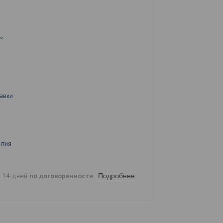
авки
нтия
е 14 дней
по договоренности
Подробнее