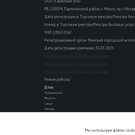
ООО «Гармония сна»
РБ, 220034, Партизанский район, г. Минск, пр-т Неза
Дата регистрации в Торговом реестре/Реестре быто
Номер в Торговом реестре/Реестре бытовых услуг:
УНП: 191652262
Регистрационный орган: Минский городской испол
Дата регистрации компании: 30.05.2025
Ссылка на свидетельство/лицензию
Ссылка на свидетельство/лицензию
Ссылка на свидетельство/лицензию
Режим работы:
День
Понедельник
Вторник
Среда
Четверг
Пятница
Суббота
Воскресенье
Мы используем файлы cooki