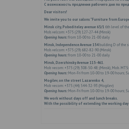
С возможность продления рабочего дня по пред
Dear visitors!
We invite you to our salons "Furniture from Europe
Minsk city, Pobediteley avenue 65/1
6th level of th
Mob.velcom: +375 (29) 127-27-44 (Minsk)
Opening hours:
from 10-00 to 21-00 daily
Minsk, Independence Avenue 154
building D of the 
Mob.velcom: +375 (29) 682-82-90 (Minsk)
Opening hours:
from 10-00 to 21-00 daily
Minsk, Dzerzhinsky Avenue 115-461.
Mob vecom: +375 (29) 308-50-48; (Minsk), Mob. MTS:
Opening hours:
Mon-Fri from 10-00 to 19-00 hours; S
Mogilev, on the street Lazarenko 4,
Mob vecom: +375 (44) 544-32-93 (Mogilev)
Opening hours:
Mon-Fri from 10-00 to 19-00 hours; S
We work without days off and lunch breaks.
With the possibility of extending the working day