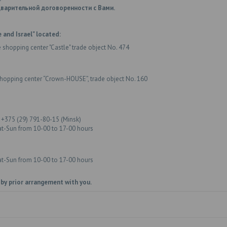
варительной договоренности с Вами.
 and Israel" located:
e shopping center "Castle" trade object No. 474
shopping center “Crown-HOUSE”, trade object No. 160
 +375 (29) 791-80-15 (Minsk)
at-Sun from 10-00 to 17-00 hours
at-Sun from 10-00 to 17-00 hours
 by prior arrangement with you.