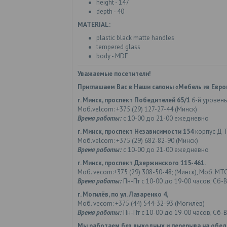
height - 147
depth - 40
MATERIAL:
plastic black matte handles
tempered glass
body - MDF
Уважаемые посетители!
Приглашаем Вас в Наши салоны «Мебель из Евро
г. Минск, проспект Победителей 65/1
6-й уровень
Моб.velcom: +375 (29) 127-27-44 (Минск)
Время работы:
с 10-00 до 21-00 ежедневно
г. Минск, проспект Независимости 154
корпус Д 
Моб.velcom: +375 (29) 682-82-90 (Минск)
Время работы:
с 10-00 до 21-00 ежедневно
г. Минск, проспект Дзержинского 115-461.
Моб. vecom:+375 (29) 308-50-48; (Минск), Моб. МТС
Время работы:
Пн-Пт с 10-00 до 19-00 часов; Сб-В
г. Могилёв, по ул. Лазаренко 4,
Моб. vecom: +375 (44) 544-32-93 (Могилёв)
Время работы:
Пн-Пт с 10-00 до 19-00 часов; Сб-В
Мы работаем без выходных и перерыва на обед