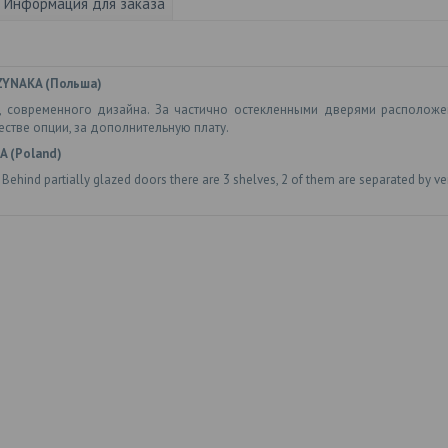
Информация для заказа
ZYNAKA (Польша)
, современного дизайна. За частично остекленными дверями расположе
стве опции, за дополнительную плату.
A (Poland)
ind partially glazed doors there are 3 shelves, 2 of them are separated by vertic