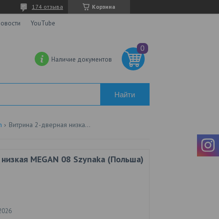
174 отзыва
Корзина
овости
YouTube
Наличие документов
Найти
n
Витрина 2-дверная низкая megan 08 szynaka (польша)
 низкая MEGAN 08 Szynaka (Польша)
2026