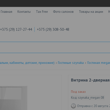
Главная
Контакты
Tax Free
Фото салонов
Товары на акции
Н
+375 (29) 127-27-44
+375 (29) 308-50-48
альни, кабинеты, детские, прихожие)
Гостиные szynaka
Гостиная mega
Витрина 2-дверная
Под заказ
Код:
szynaka_megan 08
Отправка с 20 августа 