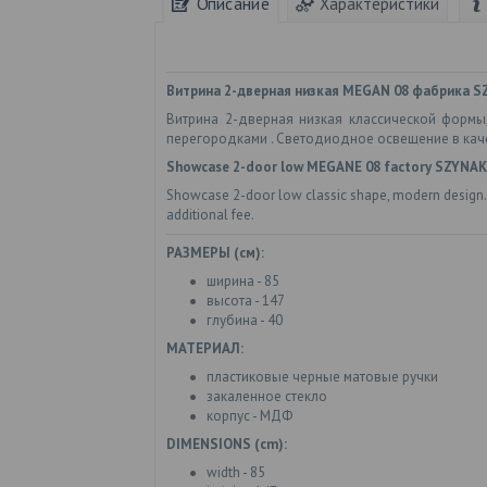
Описание
Характеристики
Витрина 2-дверная низкая MEGAN 08 фабрика S
Витрина 2-дверная низкая классической формы
перегородками . Светодиодное освещение в каче
Showcase 2-door low MEGANE 08 factory SZYNAK
Showcase 2-door low classic shape, modern design. Beh
additional fee.
РАЗМЕРЫ (см):
ширина - 85
высота - 147
глубина - 40
МАТЕРИАЛ:
пластиковые черные матовые ручки
закаленное стекло
корпус - МДФ
DIMENSIONS (cm):
width - 85