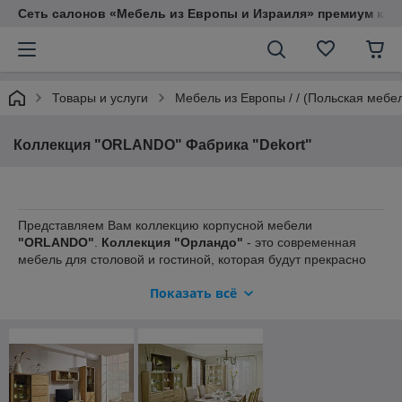
Сеть салонов «Мебель из Европы и Израиля» премиум кач
Товары и услуги
Мебель из Европы / / (Польская мебе
Коллекция "ORLANDO" Фабрика "Dekort"
Представляем Вам коллекцию корпусной мебели
"ORLANDO"
.
Коллекция "Орландо"
- это современная
мебель для столовой и гостиной, которая будут прекрасно
гармонировать с Вашим интерьером. Определение
Показать всё
"Современная мебель"
- это мебель, при помощи которой
можно быстро, легко, а главное эстетично и функционально
организовать каждую полезную площадь Вашего дома и в
этом Вам поможет
коллекция корпусной мебели
"Орландо"
.
Еще одной важной особенностью
коллекции корпусной