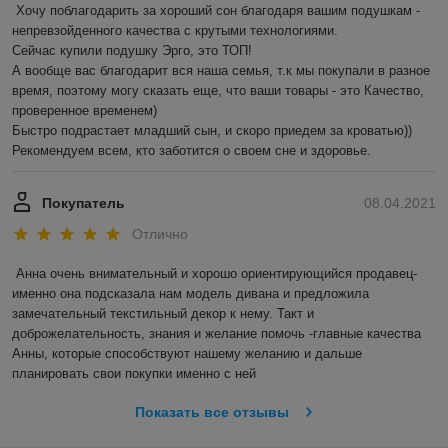
Хочу поблагодарить за хороший сон благодаря вашим подушкам - 
Мебель для гостиной из натурального дерева
коллекции
непревзойденного качества с крутыми технологиями. 

"RIO" -
естественность Вашего дома
для максимального
Сейчас купили подушку Эрго, это ТОП!

комфорта жизни...
А вообще вас благодарит вся наша семья, т.к мы покупали в разное 
время, поэтому могу сказать еще, что ваши товары - это Качество, 
проверенное временем) 

Быстро подрастает младший сын, и скоро приедем за кроватью))

Рекомендуем всем, кто заботится о своем сне и здоровье.
Покупатель
08.04.2021
Отлично
Анна очень внимательный и хорошо ориентирующийся продавец- 
именно она подсказала нам модель дивана и предложила 
замечательный текстильный декор к нему. Такт и 
доброжелательность, знания и желание помочь -главные качества 
Анны, которые способствуют нашему желанию и дальше 
планировать свои покупки именно с ней
Показать все отзывы