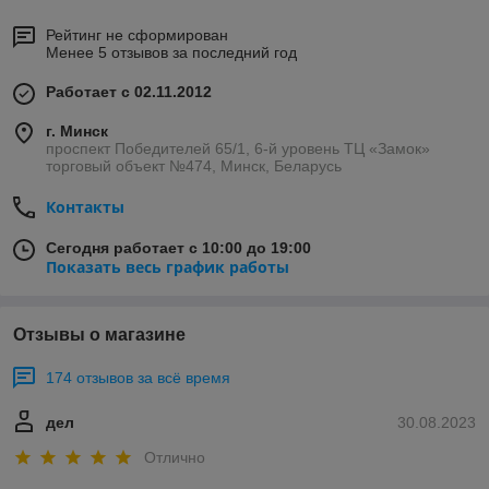
Мебель для гостиной коллекции "RIO"
сочетает в себе
функциональность и дизайн. Эти две составляющие
Рейтинг не сформирован
дают возможность для аранжировки любых
Менее 5 отзывов за последний год
помещений. Вместительность и функционал мебели,
Работает с 02.11.2012
функция тихого закрывания дверей и выдвижных ящиков,
внутренняя подсветка - вот далеко не все достоинства
г. Минск
данной мебели. Дизайн проявляется в гармонии рисунков и
проспект Победителей 65/1, 6-й уровень ТЦ «Замок»
благородстве материалов фасадов, пропорции и гармонии,
торговый объект №474, Минск, Беларусь
простоте форм.
Контакты
Сегодня работает с 10:00 до 19:00
Показать весь график работы
Отзывы о магазине
174 отзывов за всё время
дел
30.08.2023
Отлично